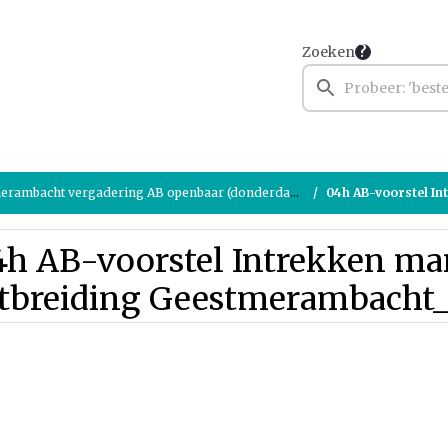
Zoeken
ambacht vergadering AB openbaar (donderdag 17 april 2025)
04h AB-voorstel Intrekken ma
4h AB-voorstel Intrekken m
itbreiding Geestmerambacht_