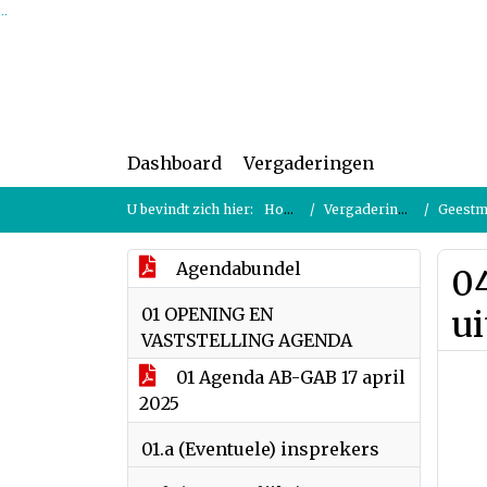
Ga naar de inhoud van deze pagina
Ga naar het zoeken
Ga naar het menu
Dashboard
Vergaderingen
U bevindt zich hier:
Home
Vergaderingen
Geestmer
Agendabundel
0
01 OPENING EN
u
VASTSTELLING AGENDA
01 Agenda AB-GAB 17 april
2025
01.a (Eventuele) insprekers