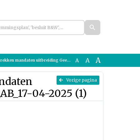
A
A
A
ndaten uitbreiding Geestmerambacht_AB_17-04-2025 (1)
andaten
Vorige pagina
AB_17-04-2025 (1)