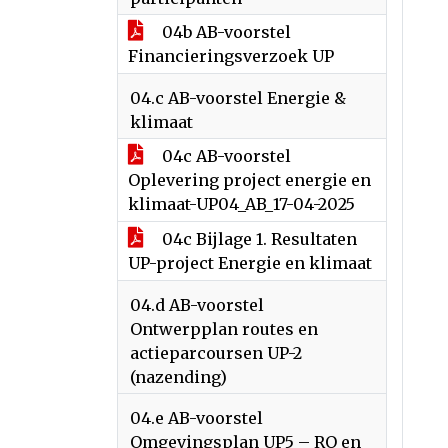
04b AB-voorstel
Financieringsverzoek UP
04.c AB-voorstel Energie &
klimaat
04c AB-voorstel
Oplevering project energie en
klimaat-UP04_AB_17-04-2025
04c Bijlage 1. Resultaten
UP-project Energie en klimaat
04.d AB-voorstel
Ontwerpplan routes en
actieparcoursen UP-2
(nazending)
04.e AB-voorstel
Omgevingsplan UP5 – RO en