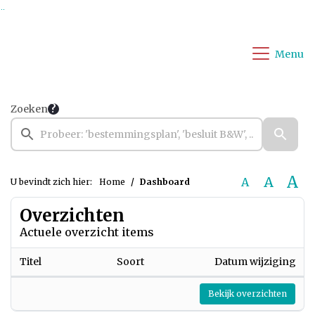
Ga naar de inhoud van deze pagina
Ga naar het zoeken
Ga naar het menu
Menu
Zoeken
A
A
A
U bevindt zich hier:
Home
Dashboard
Overzichten
Actuele overzicht items
Titel
Soort
Datum wijziging
Bekijk overzichten