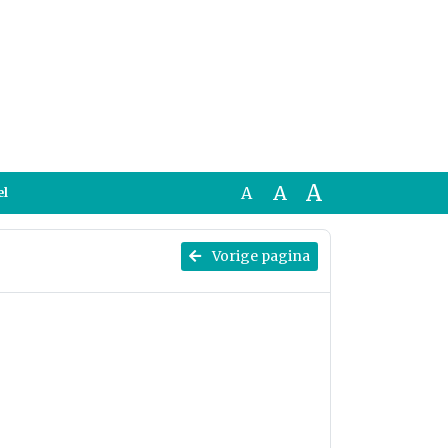
A
A
A
el
Vorige pagina