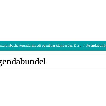
erambacht vergadering AB openbaar (donderdag 17 april 2025)
Agendabund
gendabundel