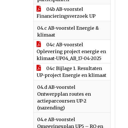
04b AB-voorstel
Financieringsverzoek UP
04.c AB-voorstel Energie &
klimaat
04c AB-voorstel
Oplevering project energie en
klimaat-UP04_AB_17-04-2025
04c Bijlage 1. Resultaten
UP-project Energie en klimaat
04.d AB-voorstel
Ontwerpplan routes en
actieparcoursen UP-2
(nazending)
04.e AB-voorstel
Omgevingsplan UP5 – RO en