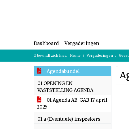
Ga naar de inhoud van deze pagina
Ga naar het zoeken
Ga naar het menu
Dashboard
Vergaderingen
U bevindt zich hier:
Home
Vergaderingen
Geestm
Agendabundel
A
01 OPENING EN
VASTSTELLING AGENDA
01 Agenda AB-GAB 17 april
2025
01.a (Eventuele) insprekers