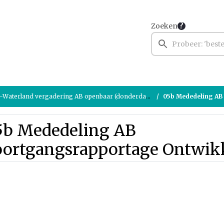
Zoeken
terland vergadering AB openbaar (donderdag 5 december 2024)
05b Mededeling AB Vo
5b Mededeling AB
oortgangsrapportage Ontwi