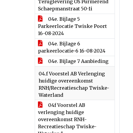
Teruglevering OS Purmerend
Schaepmanstraat 50-1i
04e. Bijlage 5
Parkeerlocatie Twiske Poort
16-08-2024
04e. Bijlage 6
parkeerlocatie-6 16-08-2024
04e. Bijlage 7 Aanbieding
04.f Voorstel AB Verlenging
huidige overeenkomst
RNH/Recreatieschap Twiske-
Waterland
04f Voorstel AB
verlenging huidige
overeenkomst RNH-
Recreatieschap Twiske-