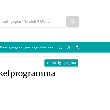
A
A
A
ortgangsrapportage Ontwikkelprogramma
Vorige pagina
kkelprogramma