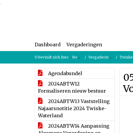
Ga naar de inhoud van deze pagina
Ga naar het zoeken
Ga naar het menu
Dashboard
Vergaderingen
U bevindt zich hier:
Home
Vergaderingen
Twiske-Wa
Agendabundel
0
2024ABTW12
V
Formaliseren nieuw bestuur
2024ABTW13 Vaststelling
Najaarsnotitie 2024 Twiske-
Waterland
2024ABTW14 Aanpassing