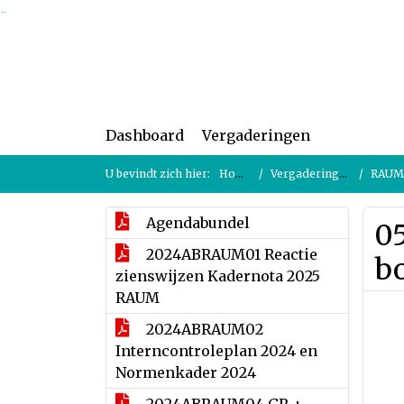
Ga naar de inhoud van deze pagina
Ga naar het zoeken
Ga naar het menu
Dashboard
Vergaderingen
U bevindt zich hier:
Home
Vergaderingen
RAUM 
Agendabundel
0
2024ABRAUM01 Reactie
b
zienswijzen Kadernota 2025
RAUM
2024ABRAUM02
Interncontroleplan 2024 en
Normenkader 2024