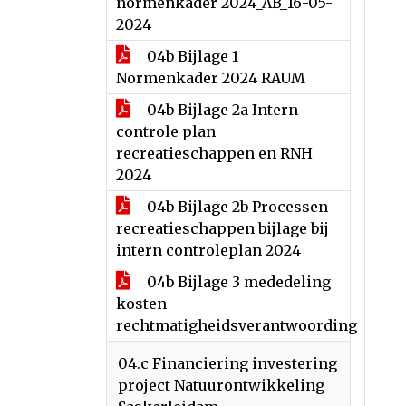
normenkader 2024_AB_16-05-
2024
04b Bijlage 1
Normenkader 2024 RAUM
04b Bijlage 2a Intern
controle plan
recreatieschappen en RNH
2024
04b Bijlage 2b Processen
recreatieschappen bijlage bij
intern controleplan 2024
04b Bijlage 3 mededeling
kosten
rechtmatigheidsverantwoording
04.c Financiering investering
project Natuurontwikkeling