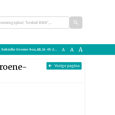
A
A
A
Subsidie Groene-boa_AB_16-05-2024
Groene-
Vorige pagina