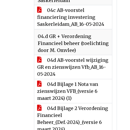
Saskerleidam
04c AB-voorstel
financiering investering
Saskerleidam_AB_16-05-2024
04.d GR + Verordening
Financieel beheer (toelichting
door M. Omvlee)
04d AB-voorstel wijziging
GR en zienswijzen Vfb_AB_16-
05-2024
04d Bijlage 1 Nota van
zienswijzen VFB_(versie 6
maart 2024) (1)
04d Bijlage 2 Verordening
Financieel
Beheer_(Def.-2024)_(versie 6
maart 2024)