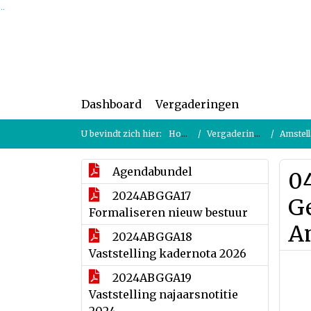
Ga naar de inhoud van deze pagina
Ga naar het zoeken
Ga naar het menu
Dashboard
Vergaderingen
U bevindt zich hier:
Home
Vergaderingen
Amstella
Agendabundel
0
2024ABGGA17
Ge
Formaliseren nieuw bestuur
Am
2024ABGGA18
Vaststelling kadernota 2026
2024ABGGA19
Vaststelling najaarsnotitie