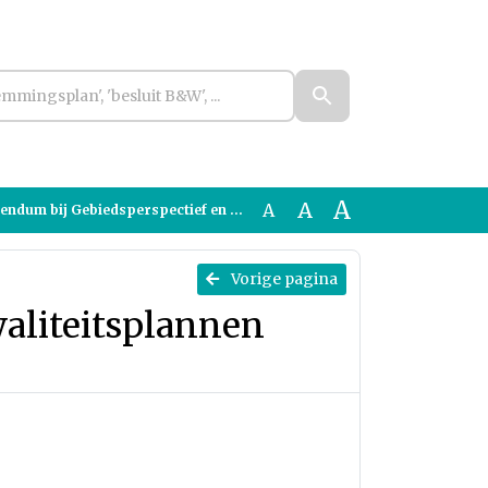
A
A
A
dsperspectief en Beeldkwaliteitsplannen Amstelscheg uit 2011
Vorige pagina
aliteitsplannen