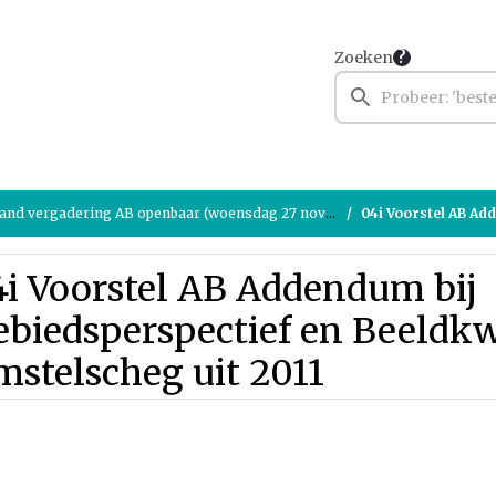
Zoeken
nd vergadering AB openbaar (woensdag 27 november 2024)
04i Voorstel AB Addendum bij Gebie
4i Voorstel AB Addendum bij
biedsperspectief en Beeldkw
stelscheg uit 2011